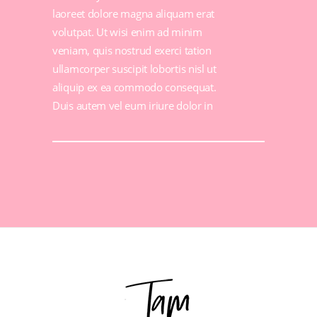
laoreet dolore magna aliquam erat
volutpat. Ut wisi enim ad minim
veniam, quis nostrud exerci tation
ullamcorper suscipit lobortis nisl ut
aliquip ex ea commodo consequat.
Duis autem vel eum iriure dolor in