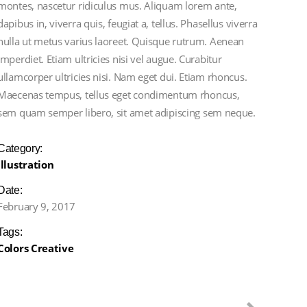
montes, nascetur ridiculus mus. Aliquam lorem ante,
dapibus in, viverra quis, feugiat a, tellus. Phasellus viverra
nulla ut metus varius laoreet. Quisque rutrum. Aenean
imperdiet. Etiam ultricies nisi vel augue. Curabitur
ullamcorper ultricies nisi. Nam eget dui. Etiam rhoncus.
Maecenas tempus, tellus eget condimentum rhoncus,
sem quam semper libero, sit amet adipiscing sem neque.
Category:
Illustration
Date:
February 9, 2017
Tags:
Colors
Creative