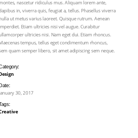
montes, nascetur ridiculus mus. Aliquam lorem ante,
dapibus in, viverra quis, feugiat a, tellus. Phasellus viverra
nulla ut metus varius laoreet. Quisque rutrum. Aenean
imperdiet. Etiam ultricies nisi vel augue. Curabitur
ullamcorper ultricies nisi. Nam eget dui. Etiam rhoncus.
Maecenas tempus, tellus eget condimentum rhoncus,
sem quam semper libero, sit amet adipiscing sem neque.
Category:
Design
Date:
January 30, 2017
Tags:
Creative