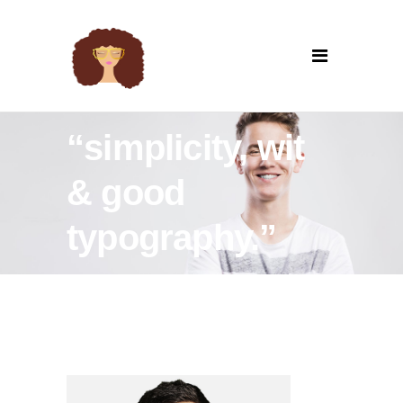
“simplicity, wit
& good
typography.”